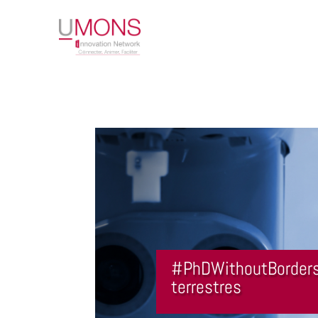
#PhDWithoutBorders 
terrestres