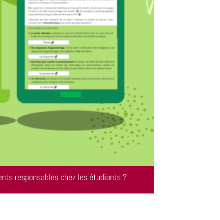
nts responsables chez les étudiants ?