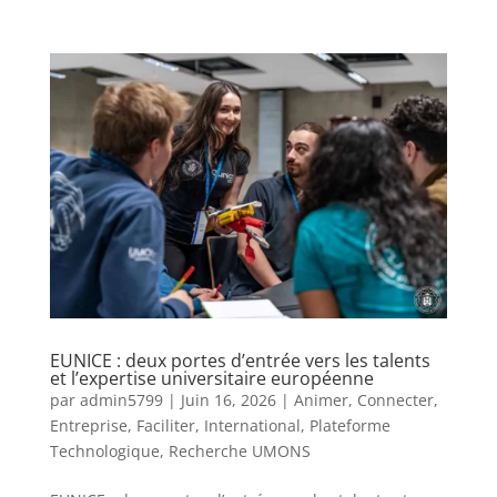
EUNICE : deux portes d’entrée vers les talents
et l’expertise universitaire européenne
par
admin5799
|
Juin 16, 2026
|
Animer
,
Connecter
,
Entreprise
,
Faciliter
,
International
,
Plateforme
Technologique
,
Recherche UMONS