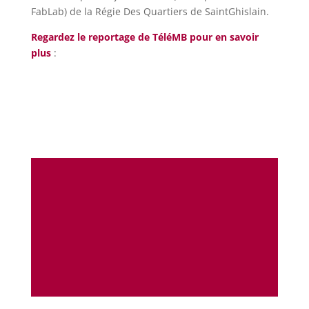
FabLab) de la Régie Des Quartiers de SaintGhislain.
Regardez le reportage de TéléMB pour en savoir
plus
: