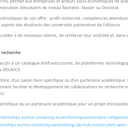
rch), permet aux entreprises et acteurs socio-économiques de publ
stination d’étudiants de niveau Bachelor, Master ou Doctorat.
ctéristiques de son offre : profil recherché, compétences attendues
s auprès des étudiants des universités partenaires de l’alliance.
céder à de nouveaux talents, de renforcer leur visibilité et, dans c
e recherche
e accès à un catalogue d’infrastructures, de plateformes technologi
s d’EUNICE.
toire, d’un savoir-faire spécifique ou d’un partenaire académique, 
ent faciliter le développement de collaborations en recherche et 
ns.
cientifique ou un partenaire académique pour un projet d’innovati
/internships.eunice-university.eu/en/form/questionnaire-companie
ternships.eunice-university.eu/en/living-lab-hub-eunice-joint-open-