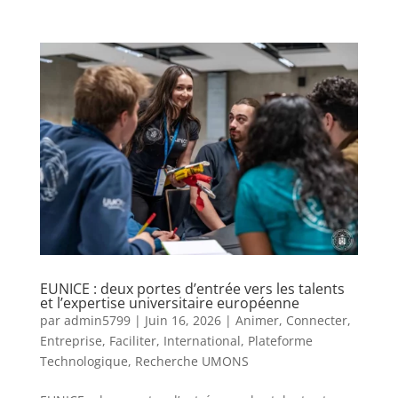
EUNICE : deux portes d’entrée vers les talents
et l’expertise universitaire européenne
par
admin5799
|
Juin 16, 2026
|
Animer
,
Connecter
,
Entreprise
,
Faciliter
,
International
,
Plateforme
Technologique
,
Recherche UMONS